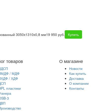
рованный 3050x1310x0,8 мм
19 950 руб.
Купить
лог товаров
О магазине
ЛДСП
Новости
ЛМДФ / МДФ
Как купить
ЛХДФ / ХДФ
Доставка
ДСП
О компании
HPL пластики
Контакты
Фанера
OSB-3
ДВП
Производство