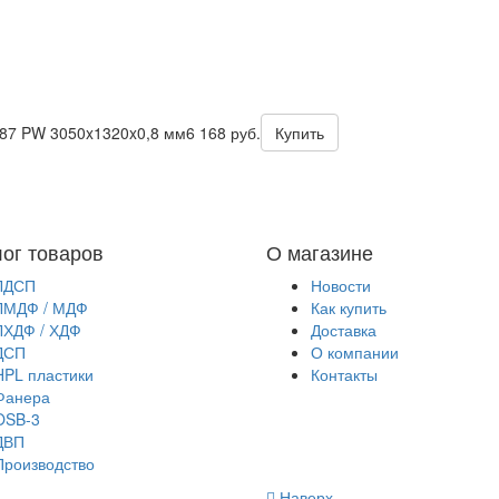
087 PW 3050x1320x0,8 мм
6 168 руб.
Купить
лог товаров
О магазине
ЛДСП
Новости
ЛМДФ / МДФ
Как купить
ЛХДФ / ХДФ
Доставка
ДСП
О компании
HPL пластики
Контакты
Фанера
OSB-3
ДВП
Производство
Наверх