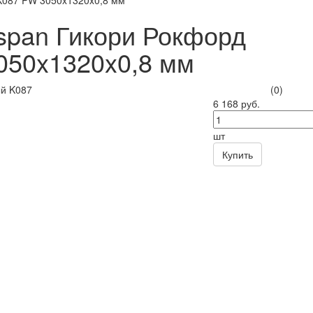
K087 PW 3050x1320x0,8 мм
span Гикори Рокфорд
050x1320x0,8 мм
(0)
6 168 руб.
шт
Купить