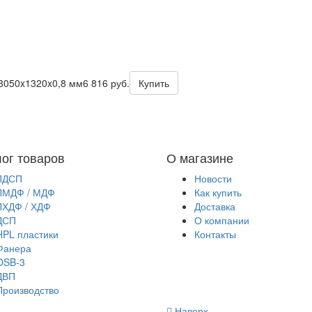
3050x1320x0,8 мм
6 816 руб.
Купить
лог товаров
О магазине
ЛДСП
Новости
ЛМДФ / МДФ
Как купить
ЛХДФ / ХДФ
Доставка
ДСП
О компании
HPL пластики
Контакты
Фанера
OSB-3
ДВП
Производство
Наверх