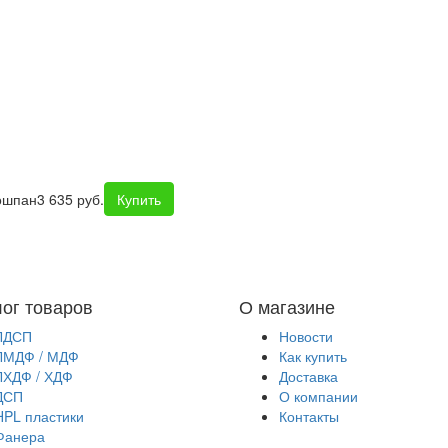
ошпан
3 635 руб.
Купить
лог товаров
О магазине
ЛДСП
Новости
ЛМДФ / МДФ
Как купить
ЛХДФ / ХДФ
Доставка
ДСП
О компании
HPL пластики
Контакты
Фанера