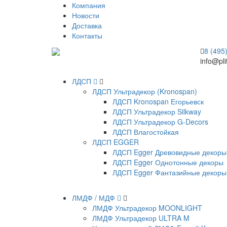
Компания
Новости
Доставка
Контакты
8 (495
info@pli
ЛДСП
ЛДСП Ультрадекор (Kronospan)
ЛДСП Kronospan Егорьевск
ЛДСП Ультрадекор Silkway
ЛДСП Ультрадекор G-Decors
ЛДСП Влагостойкая
ЛДСП EGGER
ЛДСП Egger Древовидные декоры
ЛДСП Egger Однотонные декоры
ЛДСП Egger Фантазийные декоры
ЛМДФ / МДФ
ЛМДФ Ультрадекор MOONLIGHT
ЛМДФ Ультрадекор ULTRA M