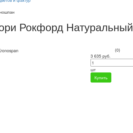
цветов и фактур
оношпан
ори Рокфорд Натуральный
(0)
3 635 руб.
шт
Купить