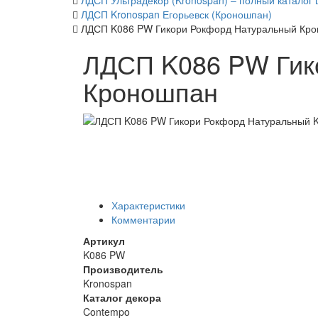
ЛДСП Ультрадекор (Kronospan) – полный каталог 
ЛДСП Kronospan Егорьевск (Кроношпан)
ЛДСП K086 PW Гикори Рокфорд Натуральный Кр
ЛДСП K086 PW Гик
Кроношпан
Характеристики
Комментарии
Артикул
K086 PW
Производитель
Kronospan
Каталог декора
Contempo