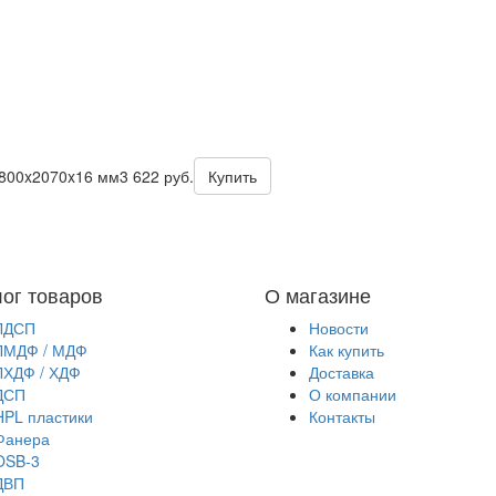
2800x2070x16 мм
3 622 руб.
Купить
лог товаров
О магазине
ЛДСП
Новости
ЛМДФ / МДФ
Как купить
ЛХДФ / ХДФ
Доставка
ДСП
О компании
HPL пластики
Контакты
Фанера
OSB-3
ДВП