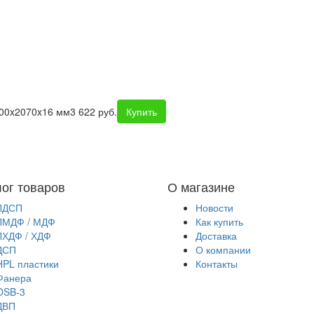
800x2070x16 мм
3 622 руб.
Купить
лог товаров
О магазине
ЛДСП
Новости
ЛМДФ / МДФ
Как купить
ЛХДФ / ХДФ
Доставка
ДСП
О компании
HPL пластики
Контакты
Фанера
OSB-3
ДВП