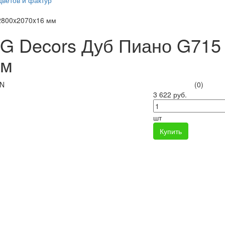
цветов и фактур
2800x2070x16 мм
G Decors Дуб Пиано G715
мм
(0)
3 622 руб.
шт
Купить