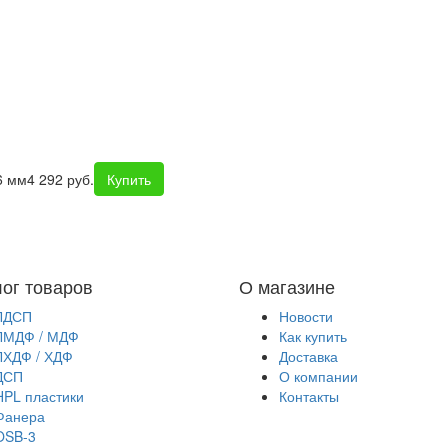
6 мм
4 292 руб.
Купить
лог товаров
О магазине
ЛДСП
Новости
ЛМДФ / МДФ
Как купить
ЛХДФ / ХДФ
Доставка
ДСП
О компании
HPL пластики
Контакты
Фанера
OSB-3