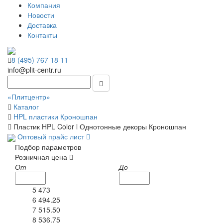
Компания
Новости
Доставка
Контакты
8 (495) 767 18 11
info@plit-centr.ru
«Плитцентр»
Каталог
HPL пластики Кроношпан
Пластик HPL Color l Однотонные декоры Кроношпан
Оптовый прайс лист
Подбор параметров
Розничная цена
От
До
5 473
6 494.25
7 515.50
8 536.75