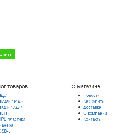
Купить
лог товаров
О магазине
ЛДСП
Новости
ЛМДФ / МДФ
Как купить
ЛХДФ / ХДФ
Доставка
ДСП
О компании
HPL пластики
Контакты
Фанера
OSB-3