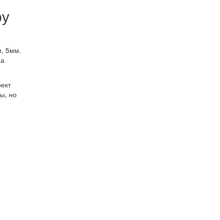
ру
, 5мм.
на
оект
ы, но