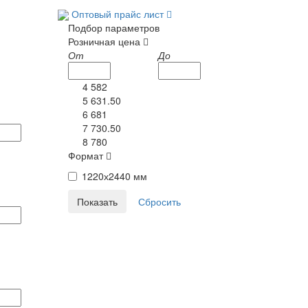
Оптовый прайс лист
Подбор параметров
Розничная цена
От
До
4 582
5 631.50
6 681
7 730.50
8 780
Формат
1220х2440 мм