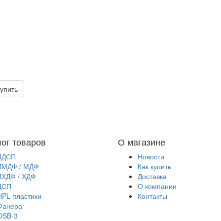
упить
лог товаров
О магазине
ЛДСП
Новости
ЛМДФ / МДФ
Как купить
ЛХДФ / ХДФ
Доставка
ДСП
О компании
HPL пластики
Контакты
Фанера
OSB-3