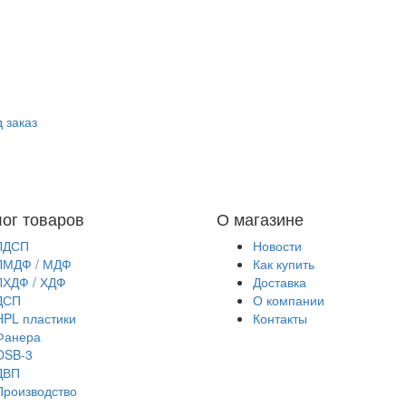
 заказ
лог товаров
О магазине
ЛДСП
Новости
ЛМДФ / МДФ
Как купить
ЛХДФ / ХДФ
Доставка
ДСП
О компании
HPL пластики
Контакты
Фанера
OSB-3
ДВП
Производство