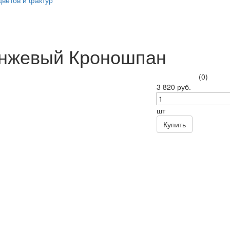
цветов и фактур
нжевый Кроношпан
(0)
3 820 руб.
шт
Купить