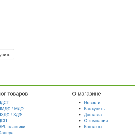
упить
лог товаров
О магазине
ЛДСП
Новости
ЛМДФ / МДФ
Как купить
ЛХДФ / ХДФ
Доставка
ДСП
О компании
HPL пластики
Контакты
Фанера