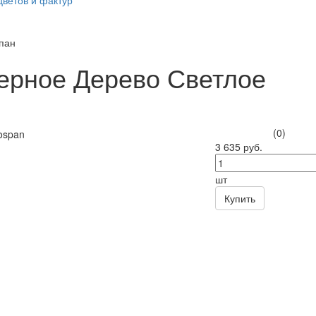
цветов и фактур
пан
ерное Дерево Светлое
(0)
3 635 руб.
шт
Купить