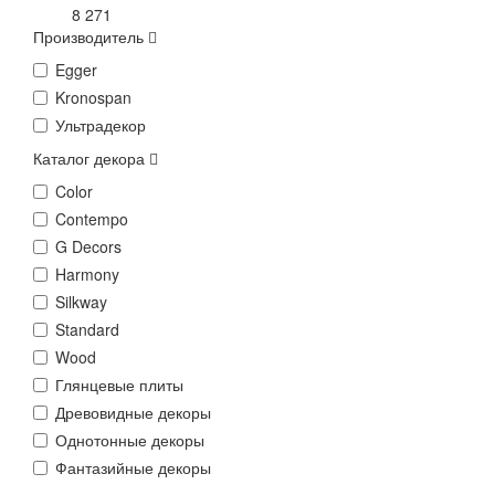
8 271
Производитель
Egger
Kronospan
Ультрадекор
Каталог декора
Color
Contempo
G Decors
Harmony
Silkway
Standard
Wood
Глянцевые плиты
Древовидные декоры
Однотонные декоры
Фантазийные декоры