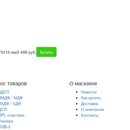
70x16 мм
3 498 руб.
Купить
лог товаров
О магазине
ЛДСП
Новости
ЛМДФ / МДФ
Как купить
ЛХДФ / ХДФ
Доставка
ДСП
О компании
HPL пластики
Контакты
Фанера
OSB-3