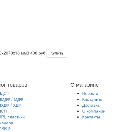
0x2070x16 мм
3 498 руб.
Купить
лог товаров
О магазине
ЛДСП
Новости
ЛМДФ / МДФ
Как купить
ЛХДФ / ХДФ
Доставка
ДСП
О компании
HPL пластики
Контакты
Фанера
OSB-3