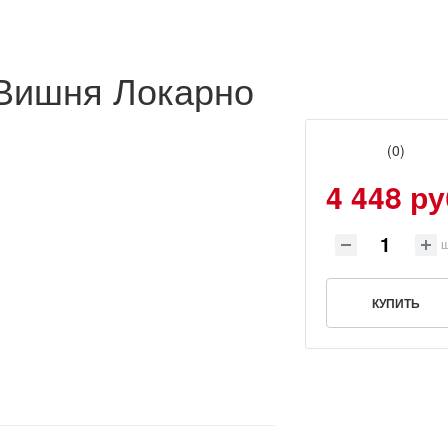
Вишня Локарно
(0)
4 448 ру
КУПИТЬ