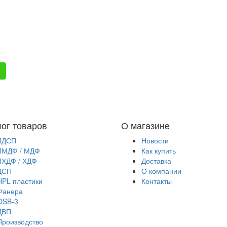
лог товаров
О магазине
ЛДСП
Новости
ЛМДФ / МДФ
Как купить
ЛХДФ / ХДФ
Доставка
ДСП
О компании
HPL пластики
Контакты
Фанера
OSB-3
ДВП
Производство