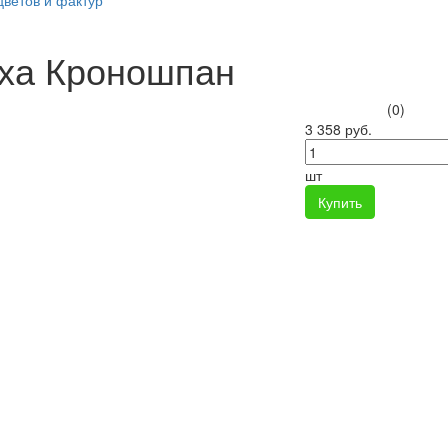
цветов и фактур
ха Кроношпан
(0)
3 358 руб.
шт
Купить