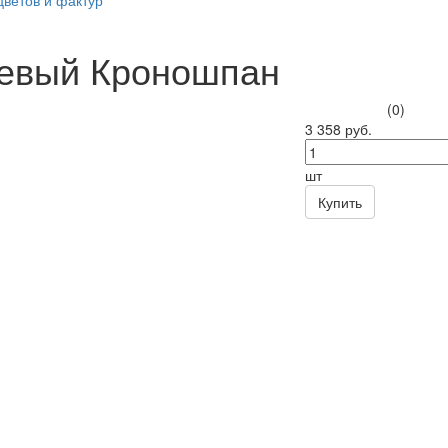
цветов и фактур
евый Кроношпан
(0)
3 358 руб.
шт
Купить