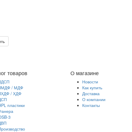
ить
лог товаров
О магазине
ЛДСП
Новости
ЛМДФ / МДФ
Как купить
ЛХДФ / ХДФ
Доставка
ДСП
О компании
HPL пластики
Контакты
Фанера
OSB-3
ДВП
Производство