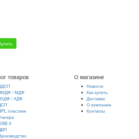
Купить
лог товаров
О магазине
ЛДСП
Новости
ЛМДФ / МДФ
Как купить
ЛХДФ / ХДФ
Доставка
ДСП
О компании
HPL пластики
Контакты
Фанера
OSB-3
ДВП
Производство