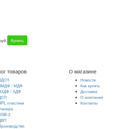
руб.
Купить
лог товаров
О магазине
ЛДСП
Новости
ЛМДФ / МДФ
Как купить
ЛХДФ / ХДФ
Доставка
ДСП
О компании
HPL пластики
Контакты
Фанера
OSB-3
ДВП
Производство