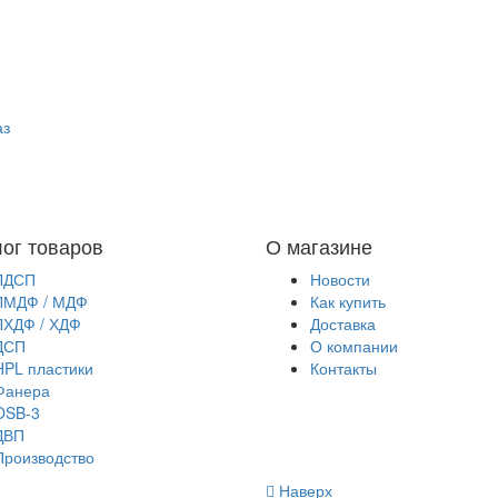
аз
лог товаров
О магазине
ЛДСП
Новости
ЛМДФ / МДФ
Как купить
ЛХДФ / ХДФ
Доставка
ДСП
О компании
HPL пластики
Контакты
Фанера
OSB-3
ДВП
Производство
Наверх