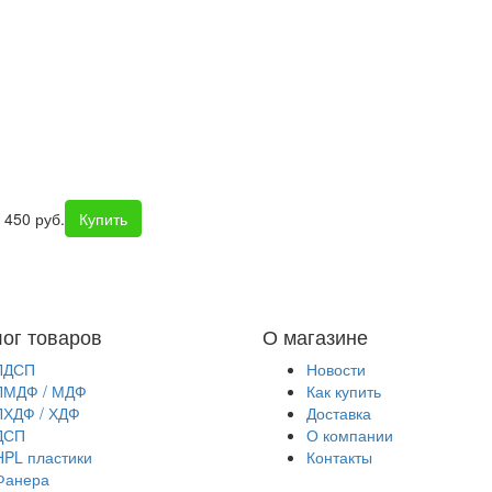
 450 руб.
Купить
лог товаров
О магазине
ЛДСП
Новости
ЛМДФ / МДФ
Как купить
ЛХДФ / ХДФ
Доставка
ДСП
О компании
HPL пластики
Контакты
Фанера