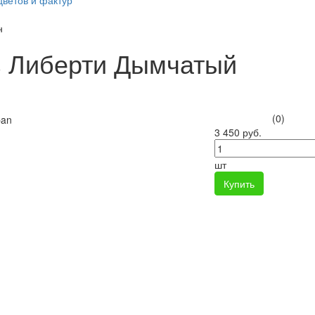
цветов и фактур
н
 Либерти Дымчатый
(0)
3 450 руб.
шт
Купить