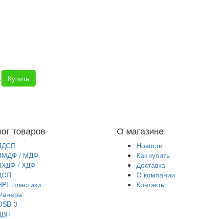
.
Купить
лог товаров
О магазине
ЛДСП
Новости
ЛМДФ / МДФ
Как купить
ЛХДФ / ХДФ
Доставка
ДСП
О компании
HPL пластики
Контакты
Фанера
OSB-3
ДВП