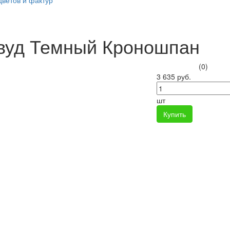
цветов и фактур
вуд Темный Кроношпан
(0)
3 635 руб.
шт
Купить