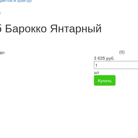
цветов и фактур
н
 Барокко Янтарный
(0)
3 635 руб.
шт
Купить