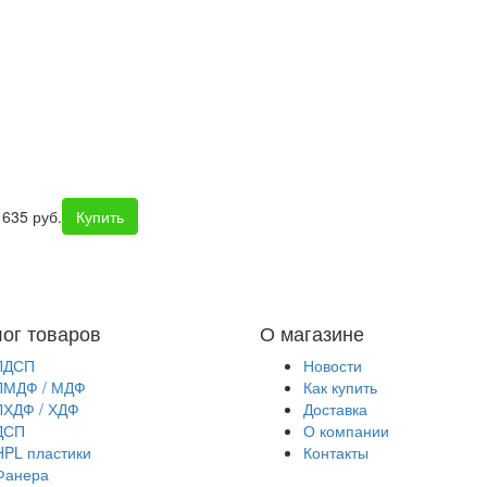
 635 руб.
Купить
лог товаров
О магазине
ЛДСП
Новости
ЛМДФ / МДФ
Как купить
ЛХДФ / ХДФ
Доставка
ДСП
О компании
HPL пластики
Контакты
Фанера