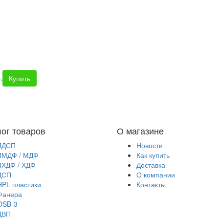
.
Купить
лог товаров
О магазине
ЛДСП
Новости
ЛМДФ / МДФ
Как купить
ЛХДФ / ХДФ
Доставка
ДСП
О компании
HPL пластики
Контакты
Фанера
OSB-3
ДВП