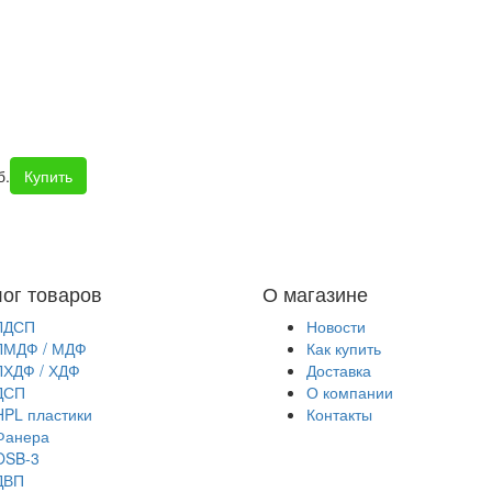
б.
Купить
лог товаров
О магазине
ЛДСП
Новости
ЛМДФ / МДФ
Как купить
ЛХДФ / ХДФ
Доставка
ДСП
О компании
HPL пластики
Контакты
Фанера
OSB-3
ДВП