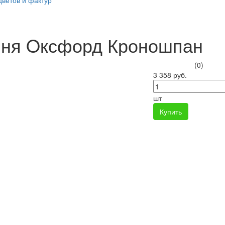
цветов и фактур
ня Oксфорд Кроношпан
(0)
3 358 руб.
шт
Купить