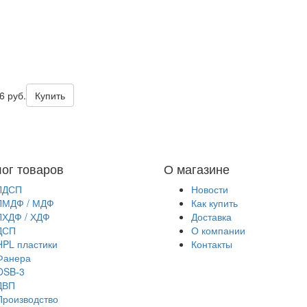
6 руб.
Купить
лог товаров
О магазине
ЛДСП
Новости
ЛМДФ / МДФ
Как купить
ЛХДФ / ХДФ
Доставка
ДСП
О компании
HPL пластики
Контакты
Фанера
OSB-3
ДВП
Производство