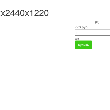
2х2440х1220
(0)
778 руб.
шт
Купить