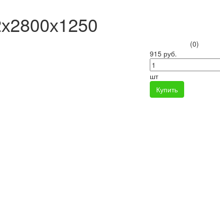
2х2800х1250
(0)
915 руб.
шт
Купить