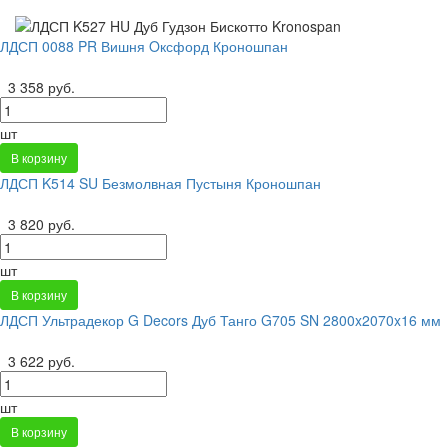
ЛДСП 0088 PR Вишня Oксфорд Кроношпан
3 358 руб.
шт
В корзину
ЛДСП K514 SU Безмолвная Пустыня Кроношпан
3 820 руб.
шт
В корзину
ЛДСП Ультрадекор G Decors Дуб Танго G705 SN 2800x2070x16 мм
3 622 руб.
шт
В корзину