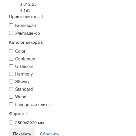
3 812.25
4 193
Производитель
Kronospan
Ультрадекор
Каталог декора
Color
Contempo
G Decors
Harmony
Silkway
Standard
Wood
Глянцевые плиты
Формат
2800х2070 мм