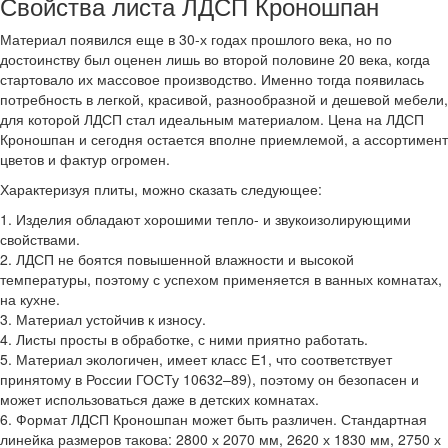
Свойства листа ЛДСП Кроношпан
Материал появился еще в 30-х годах прошлого века, но по
достоинству был оценен лишь во второй половине 20 века, когда
стартовало их массовое производство. Именно тогда появилась
потребность в легкой, красивой, разнообразной и дешевой мебели,
для которой ЛДСП стал идеальным материалом. Цена на ЛДСП
Кроношпан и сегодня остается вполне приемлемой, а ассортимент
цветов и фактур огромен.
Характеризуя плиты, можно сказать следующее:
1. Изделия обладают хорошими тепло- и звукоизолирующими
свойствами.
2. ЛДСП не боятся повышенной влажности и высокой
температуры, поэтому с успехом применяется в ванных комнатах,
на кухне.
3. Материал устойчив к износу.
4. Листы просты в обработке, с ними приятно работать.
5. Материал экологичен, имеет класс Е1, что соответствует
принятому в России ГОСТу 10632–89), поэтому он безопасен и
может использоваться даже в детских комнатах.
6. Формат ЛДСП Кроношпан может быть различен. Стандартная
линейка размеров такова: 2800 х 2070 мм, 2620 х 1830 мм, 2750 х